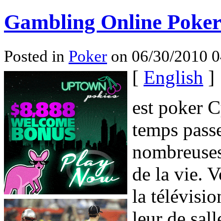
Gambling Online Poke
Posted in
Poker
on 06/30/2010 0
[
English
]
est poker 
temps passe
nombreuses 
de la vie. 
la télévisio
leur de sal