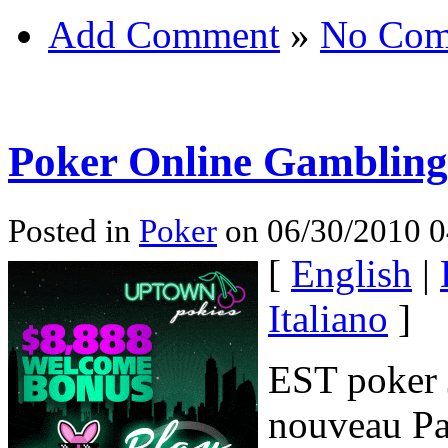
Add Comment
»
No Com
Poker Online Gambling
Posted in
Poker
on 06/30/2010 0
[
English
|
Italiano
]
EST poker 
nouveau Pa