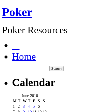
Poker
Poker Resources
Home
Calendar
June 2010
M
T
W
T
F
S
S
1
2
3
4
5
6
7
8
9
10
11
12
13